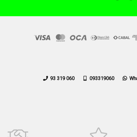
93 319 060
093319060
Wh