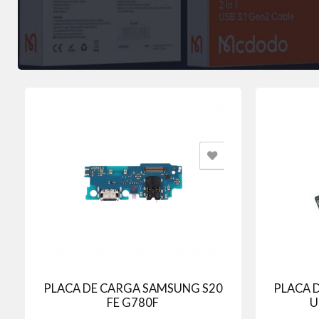
PLACA DE CARGA SAMSUNG S20
PLACA 
FE G780F
U