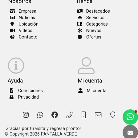
Nosotros
Tienda
Empresa
Destacados
Noticias
Servicios
Ubicación
Categorías
Videos
Nuevos
Contacto
Ofertas
Ayuda
Mi cuenta
Condiciones
Mi cuenta
Privacidad
a
e
¡Gracias por tu visita y regresa pronto!
t
© Copyright 2026
PANTALLA VERDE